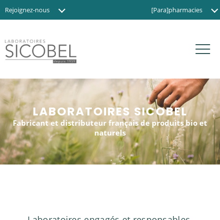
Rejoignez-nous
[Para]pharmacies
Actualités
Instituts de beauté
Contact
Magasins BIO
EN
LABORATOIRES SICOBEL
Fabricant et distributeur français de produits bio et
naturels
Laboratoires engagés et responsables,