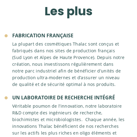
AU CŒUR DE NOS INNOVATIONS
NOS VALEURS
Les plus
PHARMACIES / PARAPHARMACIES
NOS MARQUES
FABRICANT FRANÇAIS
NOTRE DÉMARCHE RSE
INSTITUTS / SPAS
DISTRIBUTEUR DÉDIÉ
NOS ACTIONS ENVIRONNEMENTALES
MAGASINS BIO
FABRICATION FRANÇAISE
NOS ACTIONS ÉTHIQUES
PRÉSENCE INTERNATIONALE
La plupart des cosmétiques Thalac sont conçus et
NOS ACTIONS SOCIALES
fabriqués dans nos sites de production français
(Sud Lyon et Alpes de Haute Provence). Depuis notre
création, nous investissons régulièrement dans
notre parc industriel afin de bénéficier d’unités de
production ultra-modernes et d’assurer un niveau
de qualité et de sécurité optimal à nos produits.
UN LABORATOIRE DE RECHERCHE INTÉGRÉ
Véritable poumon de l’innovation, notre laboratoire
R&D compte des ingénieurs de recherche,
biochimistes et microbiologistes. Chaque année, les
innovations Thalac bénéficient de nos recherches
sur les actifs les plus riches en oligo éléments et