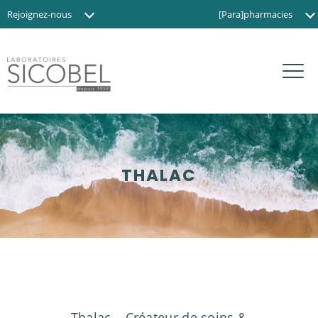
Rejoignez-nous
[Para]pharmacies
Actualités
Instituts de beauté
Contact
Magasins BIO
EN
THALAC
Thalac
–
Créateur de soins &