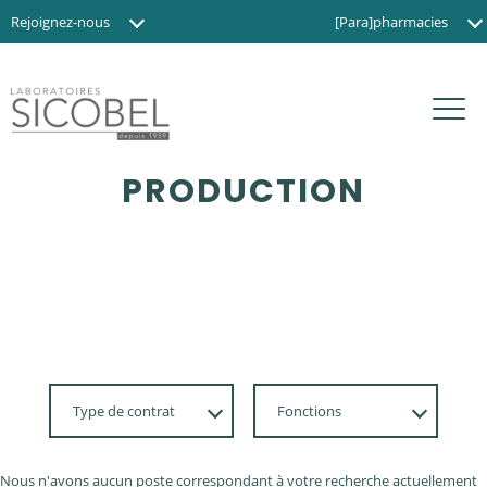
Rejoignez-nous
[Para]pharmacies
Actualités
Instituts de beauté
Contact
Magasins BIO
PRODUCTION
Type de contrat
Fonctions
Apprentissage /
Achat
Stage
Nous n'avons aucun poste correspondant à votre recherche actuellement