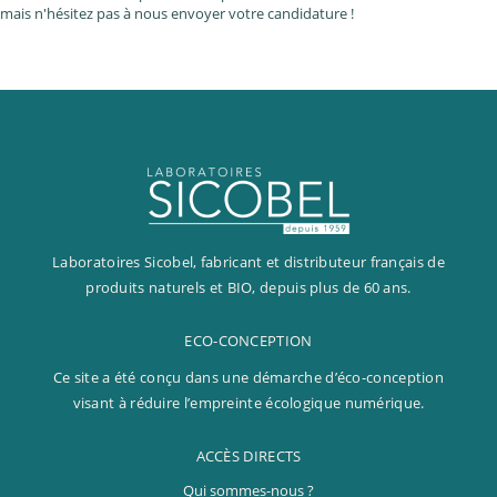
mais n'hésitez pas à nous envoyer votre candidature !
Commerce
CDD
Développement
CDI
Finance
Marketing
Production
QUI SOMMES-NOUS ?
Ressources
RÉVÉLATEUR DE MARQUES NATURELLES ET BIO
Humaines
NOS ENGAGEMENTS
Laboratoires Sicobel, fabricant et distributeur français de
CONCEPTEUR ET INNOVATEUR
UNE ÉQUIPE ENGAGÉE
Supply Chain
produits naturels et BIO, depuis plus de 60 ans.
NOS CLIENTS
AU CŒUR DE NOS INNOVATIONS
NOS VALEURS
PHARMACIES / PARAPHARMACIES
NOS MARQUES
ECO-CONCEPTION
FABRICANT FRANÇAIS
NOTRE DÉMARCHE RSE
INSTITUTS / SPAS
Ce site a été conçu dans une démarche d’éco-conception
DISTRIBUTEUR DÉDIÉ
NOS ACTIONS ENVIRONNEMENTALES
MAGASINS BIO
visant à réduire l’empreinte écologique numérique.
NOS ACTIONS ÉTHIQUES
PRÉSENCE INTERNATIONALE
ACCÈS DIRECTS
NOS ACTIONS SOCIALES
Qui sommes-nous ?