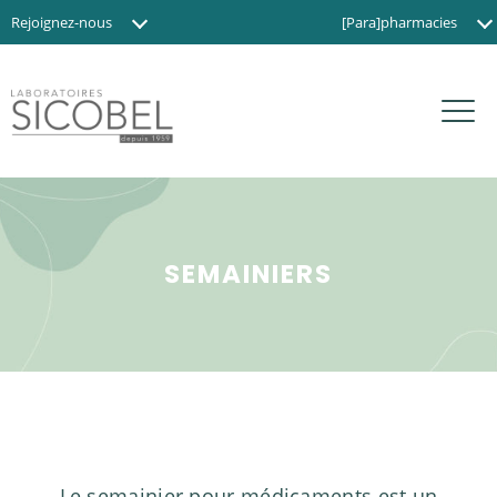
Rejoignez-nous
[Para]pharmacies
Actualités
Instituts de beauté
Contact
Magasins BIO
SEMAINIERS
Le semainier pour médicaments est un