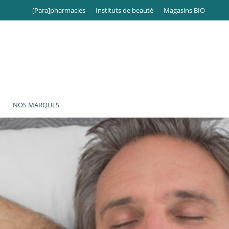
[Para]pharmacies
Instituts de beauté
Magasins BIO
NOS MARQUES
NS RESPONSABLES
nvironnementales
hiques
ciales