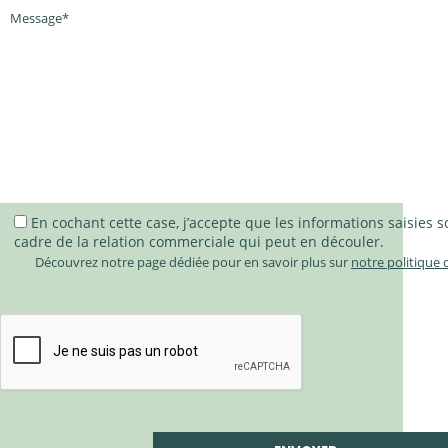
En cochant cette case, j’accepte que les informations saisies s
QUI SOMMES-NOUS ?
cadre de la relation commerciale qui peut en découler.
Découvrez notre page dédiée pour en savoir plus sur
notre politique d
RÉVÉLATEUR DE MARQUES NATURELLES ET
NOS ENGAGEMENTS
CONCEPTEUR ET INNOVATEUR
UNE ÉQUIPE ENGAGÉE
NOS CLIENTS
AU CŒUR DE NOS INNOVATIONS
NOS VALEURS
PHARMACIES / PARAPHARMACIES
NOS MARQUES
FABRICANT FRANÇAIS
NOTRE DÉMARCHE RSE
INSTITUTS / SPAS
DISTRIBUTEUR DÉDIÉ
NOS ACTIONS ENVIRONNEMENTALES
MAGASINS BIO