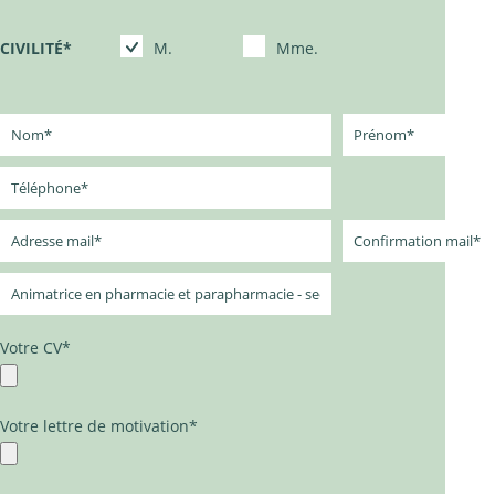
CIVILITÉ
*
M.
Mme.
Votre CV
*
Votre lettre de motivation
*